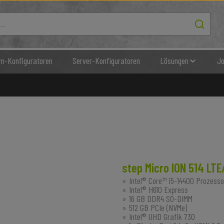
m-Konfiguratoren
Server-Konfiguratoren
Lösungen
Jo
step Micro ION 514 LT
Intel® Core™ i5-14400 Prozesso
Intel® H610 Express
16 GB DDR4 SO-DIMM
512 GB PCIe (NVMe)
Intel® UHD Grafik 730