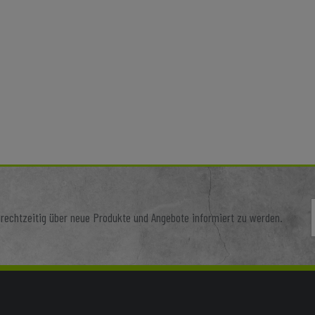
g von 0 von 5 Sternen
E
rechtzeitig über neue Produkte und Angebote informiert zu werden.
D
D
D
N