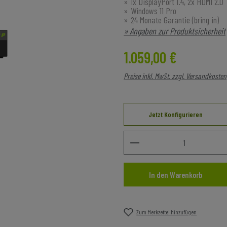
1x DisplayPort 1.4, 2x HDMI 2.0
Windows 11 Pro
24 Monate Garantie (bring in)
» Angaben zur Produktsicherheit
Regulärer Preis:
1.059,00 €
Preise inkl. MwSt. zzgl. Versandkosten
Jetzt Konfigurieren
Produkt Anzahl: Gib den 
In den Warenkorb
Zum Merkzettel hinzufügen