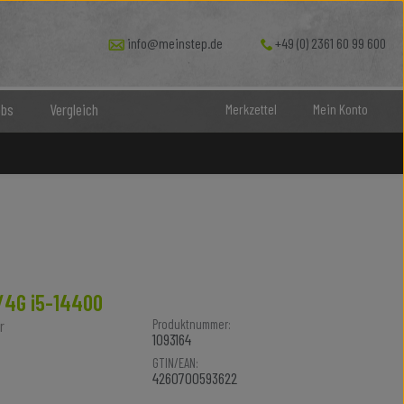
info@meinstep.de
+49 (0) 2361 60 99 600
bs
Vergleich
Merkzettel
Mein Konto
E/4G i5-14400
r
Produktnummer:
1093164
GTIN/EAN:
4260700593622