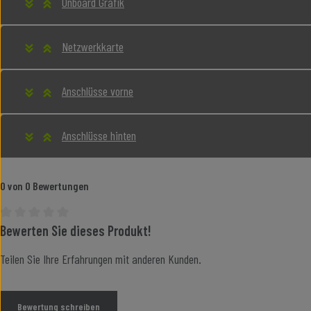
Onboard Grafik
Netzwerkkarte
Anschlüsse vorne
Anschlüsse hinten
0 von 0 Bewertungen
Bewerten Sie dieses Produkt!
Durchschnittliche Bewertung von 0 von 5 Sternen
Teilen Sie Ihre Erfahrungen mit anderen Kunden.
Bewertung schreiben