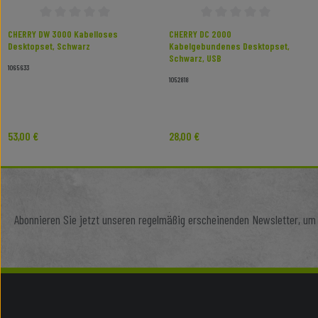
Durchschnittliche Bewertung von 0 von 5 Sternen
Durchschnittliche Bewertun
CHERRY DW 3000 Kabelloses
CHERRY DC 2000
Desktopset, Schwarz
Kabelgebundenes Desktopset,
Schwarz, USB
1065633
1052818
53,00 €
28,00 €
Regulärer Preis:
Regulärer Preis:
Abonnieren Sie jetzt unseren regelmäßig erscheinenden Newsletter, um 