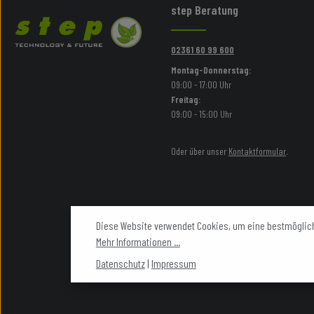
step Beratung
02361 60 99 600
Montag-Donnerstag:
09:00 - 17:00 Uhr
Freitag:
09:00 - 15:00 Uhr
Oder über unser
Kontaktformular
.
Diese Website verwendet Cookies, um eine bestmöglich
Mehr Informationen ...
Datenschutz
|
Impressum