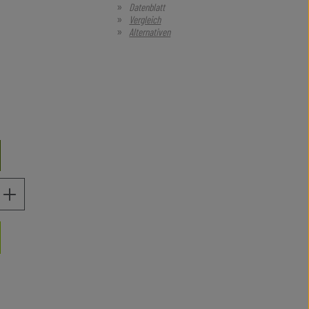
Datenblatt
Vergleich
Alternativen
gewünschten Wert ein oder benutze die Schaltflächen u