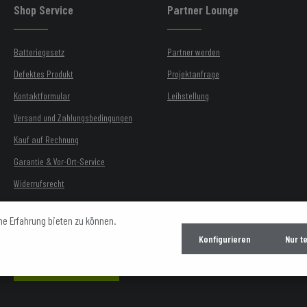
Shop Service
Partner Lounge
Batteriegesetz
Partner werden
Defektes Produkt
Projektanfrage
Kontaktformular
Leihstellung
Versand und Zahlungsbedingungen
Kauf auf Rechnung
Garantie & Vor-Ort-Service
Widerrufsrecht
Treiber-Downloads
e Erfahrung bieten zu können.
Rücksendung
Konfigurieren
Nur t
Vertrag widerrufen