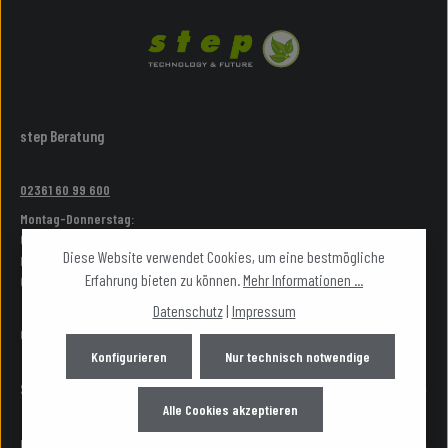
step Beratung
02361 60 99 600
Montag-Donnerstag:
09:00 - 17:00 Uhr
Diese Website verwendet Cookies, um eine bestmögliche
Freitag:
Erfahrung bieten zu können.
Mehr Informationen ...
09:00 - 15:00 Uhr
Datenschutz
|
Impressum
Oder über unser
Kontaktformular
.
Konfigurieren
Nur technisch notwendige
Shop Service
Alle Cookies akzeptieren
Partner Lounge