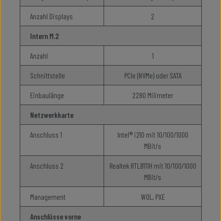
Anzahl Displays
2
Intern M.2
Anzahl
1
Schnittstelle
PCIe (NVMe) oder SATA
Einbaulänge
2280 Milimeter
Netzwerkkarte
Anschluss 1
Intel® i210 mit 10/100/1000
MBit/s
Anschluss 2
Realtek RTL8111H mit 10/100/1000
MBit/s
Management
WOL, PXE
Anschlüsse vorne