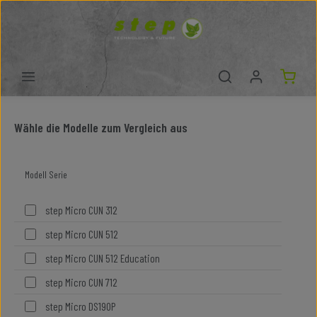
Zum Hauptinhalt springen
Wähle die Modelle zum Vergleich aus
Modell Serie
step Micro CUN 312
step Micro CUN 512
step Micro CUN 512 Education
step Micro CUN 712
step Micro DS190P