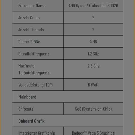
Prozessor Name
AMD Ryzen™ Embedded R1102G
Anzahl Cores
2
Anzahl Threads
2
Cache-Größe
4 MB
Grundtaktfrequenz
1,2 GHz
Maximale
2,6 GHz
Turbotaktfrequenz
Verlustleistung (TDP)
6 Watt
Mainboard
Chipsatz
SoC (System-on-Chip)
Onboard Grafik
Integrierter Grafikchip
Radeon™ Vega 3 Graphics