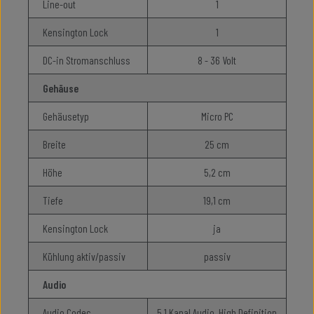
Line-out
1
Kensington Lock
1
DC-in Stromanschluss
8 - 36 Volt
Gehäuse
Gehäusetyp
Micro PC
Breite
25 cm
Höhe
5,2 cm
Tiefe
19,1 cm
Kensington Lock
ja
Kühlung aktiv/passiv
passiv
Audio
Audio Codec
5.1 Kanal Audio, High Definition