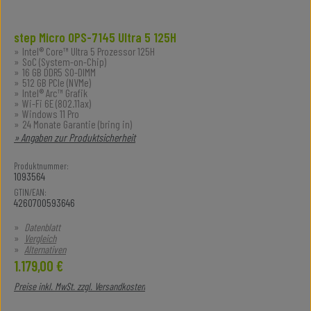
step Micro OPS-7145 Ultra 5 125H
Intel® Core™ Ultra 5 Prozessor 125H
SoC (System-on-Chip)
16 GB DDR5 SO-DIMM
512 GB PCIe (NVMe)
Intel® Arc™ Grafik
Wi-Fi 6E (802.11ax)
Windows 11 Pro
24 Monate Garantie (bring in)
» Angaben zur Produktsicherheit
Produktnummer:
1093564
GTIN/EAN:
4260700593646
Datenblatt
Vergleich
Alternativen
Regulärer Preis:
1.179,00 €
Preise inkl. MwSt. zzgl. Versandkosten