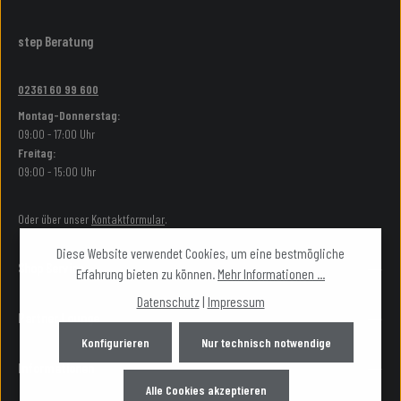
step Beratung
02361 60 99 600
Montag-Donnerstag:
09:00 - 17:00 Uhr
Freitag:
09:00 - 15:00 Uhr
Oder über unser
Kontaktformular
.
Diese Website verwendet Cookies, um eine bestmögliche
Shop Service
Erfahrung bieten zu können.
Mehr Informationen ...
Datenschutz
|
Impressum
Partner Lounge
Konfigurieren
Nur technisch notwendige
Informationen
Alle Cookies akzeptieren