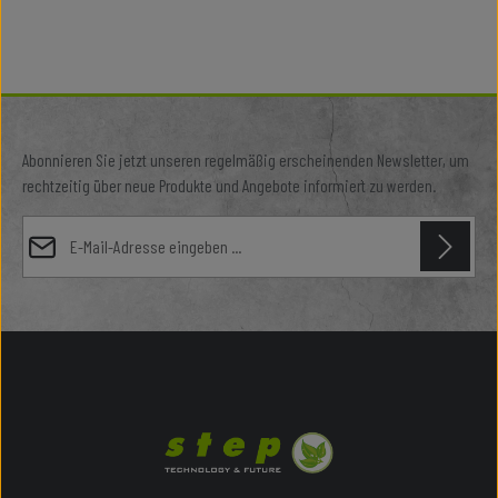
Abonnieren Sie jetzt unseren regelmäßig erscheinenden Newsletter, um
rechtzeitig über neue Produkte und Angebote informiert zu werden.
E-Mail-Adresse*
Datenschutz
Diese Seite ist durch reCAPTCHA geschützt und es gelten die
Datenschutzrichtlinie
und
Die mit einem Stern (*) markierten Felder sind Pflichtfelder.
Nutzungsbedingungen
.
Ich habe die
Datenschutzbestimmungen
zur Kenntnis genommen
und die
AGB
gelesen und bin mit ihnen einverstanden.
*