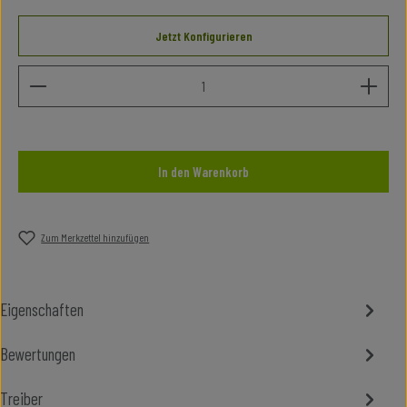
Jetzt Konfigurieren
Produkt Anzahl: Gib den gewünschten Wert ein oder benutze die Schalt
In den Warenkorb
Zum Merkzettel hinzufügen
Eigenschaften
Bewertungen
Treiber