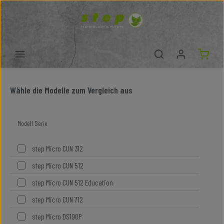
Zum Hauptinhalt springen
Wähle die Modelle zum Vergleich aus
Modell Serie
step Micro CUN 312
step Micro CUN 512
step Micro CUN 512 Education
step Micro CUN 712
step Micro DS190P